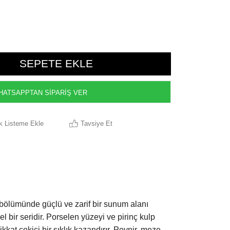
ATSAPPTAN SİPARİŞ VER
ek Listeme Ekle
Tavsiye Et
 bölümünde güçlü ve zarif bir sunum alanı
l bir seridir. Porselen yüzeyi ve pirinç kulp
kkat çekici bir şıklık kazandırır. Peynir, meze,