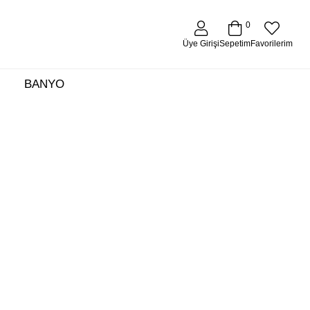
0
Üye Girişi
Favorilerim
Sepetim
BANYO