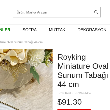
ENLER
SOFRA
MUTFAK
DEKORASYON
ature Oval Sunum Tabağı 44 cm
Royking
Miniature Oval
Sunum Tabağı
44 cm
Stok Kodu
(RMN-145)
$91.30