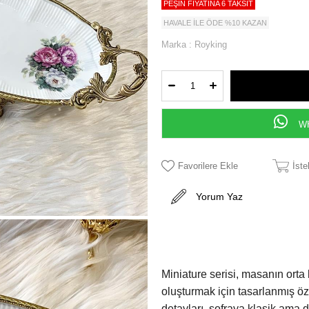
PEŞİN FİYATINA 6 TAKSİT
HAVALE İLE ÖDE %10 KAZAN
Marka
:
Royking
WH
Favorilere Ekle
İst
Yorum Yaz
Miniature serisi, masanın orta
oluşturmak için tasarlanmış öze
detayları, sofraya klasik ama di