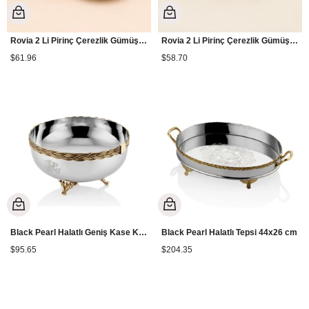
Rovia 2 Li Pirinç Çerezlik Gümüş GLB-64
Rovia 2 Li Pirinç Çerezlik Gümüş GLB-62
$61.96
$58.70
Black Pearl Halatlı Geniş Kase Küçük Boy
Black Pearl Halatlı Tepsi 44x26 cm
$95.65
$204.35