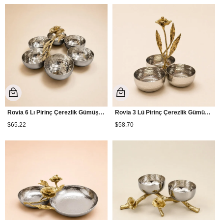
Rovia 6 Lı Pirinç Çerezlik Gümüş GLB-63
Rovia 3 Lü Pirinç Çerezlik Gümüş GLB-61
$65.22
$58.70