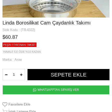
Linda Borosilikat Cam Çaydanlık Takımı
Stok Kodu
(TR-4322)
$60.87
PEŞİN FİYATINA 6 TAKSİT
HAVALE İLE ÖDE %10 KAZAN
Marka
:
Arow
WHATSAPPTAN SİPARİŞ VER
Favorilere Ekle
İstek Listeme Ekle