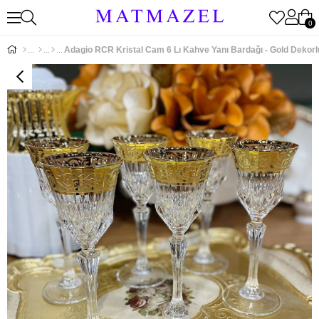
0
Adagio RCR Kristal Cam 6 Lı Kahve Yanı Bardağı - Gold Dekorl