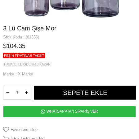
3 Lü Cam Şişe Mor
Stok Kodu
(81336)
$104.35
PEŞİN FİYATINA 6 TAKSİT
HAVALE İLE ÖDE %10 KAZAN
Marka
:
X Marka
WHATSAPPTAN SİPARİŞ VER
Favorilere Ekle
İstek Listeme Ekle