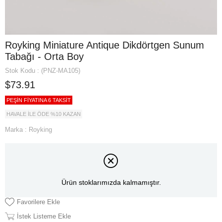
Royking Miniature Antique Dikdörtgen Sunum
Tabağı - Orta Boy
Stok Kodu
(PNZ-MA105)
$73.91
PEŞİN FİYATINA 6 TAKSİT
HAVALE İLE ÖDE %10 KAZAN
Marka
:
Royking
Ürün stoklarımızda kalmamıştır.
Favorilere Ekle
İstek Listeme Ekle