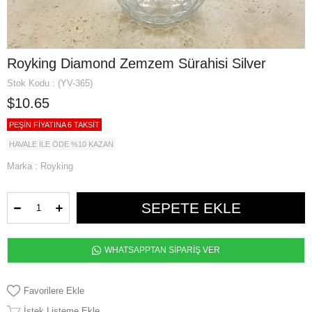
Royking Diamond Zemzem Sürahisi Silver
Stok Kodu
(YV-365)
$10.65
PEŞİN FİYATINA 6 TAKSİT
HAVALE İLE ÖDE %10 KAZAN
Marka
:
Royking
WHATSAPPTAN SİPARİŞ VER
Favorilere Ekle
İstek Listeme Ekle