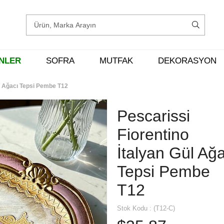
ENLER
SOFRA
MUTFAK
DEKORASYON
ül Ağacı Tepsi Pembe T12
Pescarissi
Fiorentino
İtalyan Gül Ağ
Tepsi Pembe
T12
Stok Kodu
(T12-C)