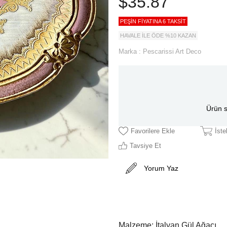
$35.87
PEŞİN FİYATINA 6 TAKSİT
HAVALE İLE ÖDE %10 KAZAN
Marka
:
Pescarissi Art Deco
Ürün s
Favorilere Ekle
İst
Tavsiye Et
Yorum Yaz
Malzeme: İtalyan Gül Ağacı