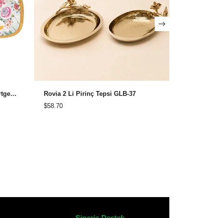
Easy Life Osaka Melamin Dikdörtgen Tepsi 45x18 cm
Rovia 2 Li Pirinç Tepsi GLB-37
Rovia Piri
$58.70
$65.22
Sipariş Destek