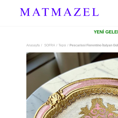
YENİ GEL
Anasayfa
SOFRA
Tepsi
Pescarissi Fiorentino İtalyan G