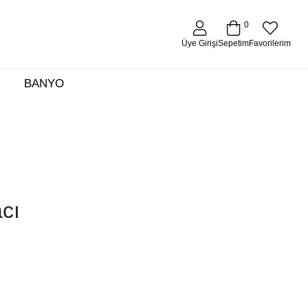
0
Üye Girişi
Favorilerim
Sepetim
BANYO
acı