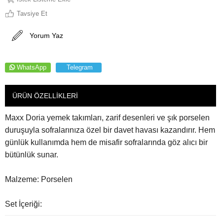
Tavsiye Et
Yorum Yaz
WhatsApp
Telegram
ÜRÜN ÖZELLIKLERI
Maxx Doria yemek takımları, zarif desenleri ve şık porselen
duruşuyla sofralarınıza özel bir davet havası kazandırır. Hem
günlük kullanımda hem de misafir sofralarında göz alıcı bir
bütünlük sunar.
Malzeme: Porselen
Set İçeriği:
12 Adet Servis Tabağı (26,5 cm)