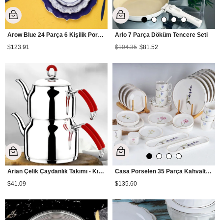
Arow Blue 24 Parça 6 Kişilik Porselen Yemek Takımı
Arlo 7 Parça Döküm Tencere Seti
$123.91
$104.35
$81.52
Arian Çelik Çaydanlık Takımı - Kırmızı
Casa Porselen 35 Parça Kahvaltı Takımı - Yuvarlak
$41.09
$135.60