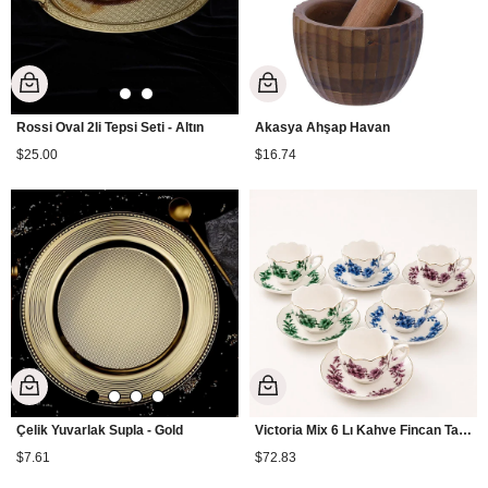
Rossi Oval 2li Tepsi Seti - Altın
Akasya Ahşap Havan
$25.00
$16.74
Çelik Yuvarlak Supla - Gold
Victoria Mix 6 Lı Kahve Fincan Takımı
$7.61
$72.83