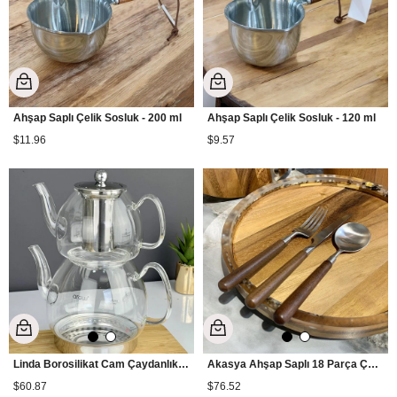
Ahşap Saplı Çelik Sosluk - 200 ml
Ahşap Saplı Çelik Sosluk - 120 ml
$11.96
$9.57
Linda Borosilikat Cam Çaydanlık Takımı
Akasya Ahşap Saplı 18 Parça Çatal Kaşık Bıçak Takımı
$60.87
$76.52