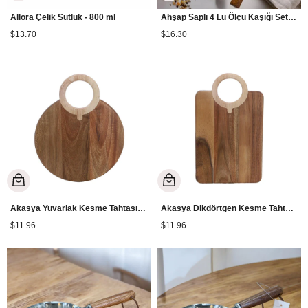
Allora Çelik Sütlük - 800 ml
Ahşap Saplı 4 Lü Ölçü Kaşığı Seti - Gold
$13.70
$16.30
Akasya Yuvarlak Kesme Tahtası - Küçük Boy
Akasya Dikdörtgen Kesme Tahtası - Küçük Boy
$11.96
$11.96